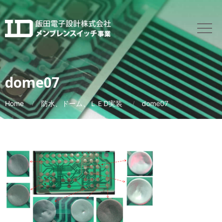
dome07
Home
防水、ドーム、ＬＥD実装
dome07